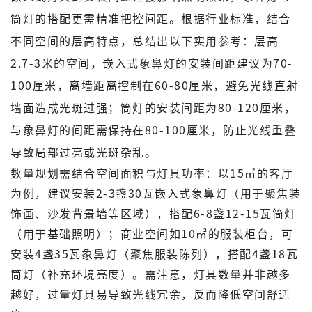
筒灯的搭配更需精准把控间距。根据行业标准，结合
不同空间的层高特点，总结出以下实用参考：层高
2.7-3米的空间，嵌入式象鼻灯的安装间距建议为70-
100厘米，离墙距离控制在60-80厘米，避免光线直射
墙面造成光斑过强；筒灯的安装间距为80-120厘米，
与象鼻灯的间距需保持在80-100厘米，防止光线重叠
导致局部过亮或光斑杂乱。
数量规划需结合空间面积与灯具功率：以15㎡的客厅
为例，建议安装2-3盏30瓦嵌入式象鼻灯（用于聚焦装
饰画、沙发背景墙等区域），搭配6-8盏12-15瓦筒灯
（用于基础照明）；商业空间如10㎡的服装柜台，可
安装4盏35瓦象鼻灯（聚焦服装陈列），搭配4盏18瓦
筒灯（补充环境亮度）。需注意，灯具数量并非越多
越好，过量灯具易导致光线冗余，反而降低空间舒适