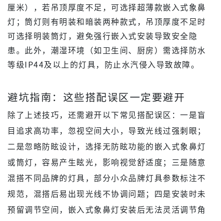
厘米），若吊顶厚度不足，可选择超薄款嵌入式象鼻
灯；筒灯则有明装和暗装两种款式，吊顶厚度不足时
可选择明装筒灯，避免强行嵌入式安装导致安全隐
患。此外，潮湿环境（如卫生间、厨房）需选择防水
等级IP44及以上的灯具，防止水汽侵入导致故障。
避坑指南：这些搭配误区一定要避开
除了上述技巧，还需避开以下常见搭配误区：一是盲
目追求高功率，忽视空间大小，导致光线过强刺眼；
二是忽略防眩设计，选择无防眩功能的嵌入式象鼻灯
或筒灯，容易产生眩光，影响视觉舒适度；三是随意
混搭不同品牌的灯具，部分小众品牌灯具参数标注不
规范，混搭后易出现光线不协调问题；四是安装时未
预留调节空间，嵌入式象鼻灯安装后无法灵活调节角