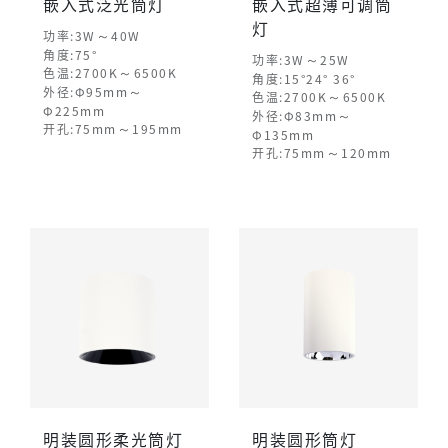
嵌入式泛光筒灯
嵌入式超薄可调筒
灯
～
功率:3W
40W
角度:75°
～
功率:3W
25W
～
色温:2700K
6500K
角度:15°24° 36°
～
外径:Φ95mm
～
色温:2700K
6500K
Φ225mm
～
外径:Φ83mm
～
开孔:75mm
195mm
Φ135mm
～
开孔:75mm
120mm
明装圆形柔光筒灯
明装圆形筒灯