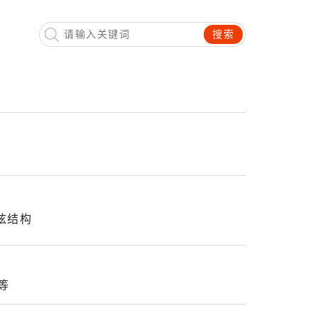
搜索
眩结构
等