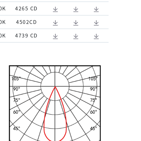
0K
4265 CD
0K
4502CD
0K
4739 CD