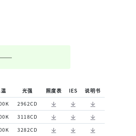
色温
光强
照度表
IES
说明书
00K
2962CD
00K
3118CD
00K
3282CD