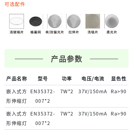
可选配件
产品参数
产品名称
型号
功率
电压/电流
显色性
嵌⼊式⽅
EN35372-
7W*2
37V/150mA
Ra>90
形伸缩灯
007*2
嵌⼊式⽅
EN35372-
7W*2
37V/150mA
Ra>90
形伸缩灯
007*2