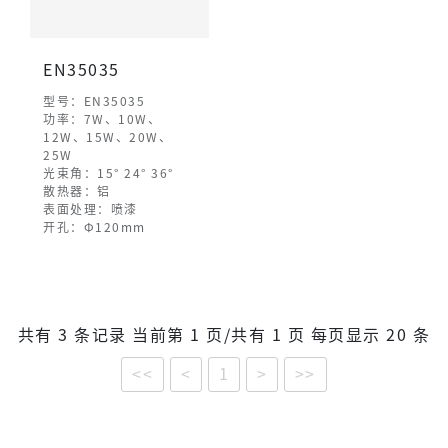
EN35035
型号：EN35035
功率：7W、10W、
12W、15W、20W、
25W
光束角：15° 24° 36°
散热器：铝
表面处理：喷漆
开孔：Φ120mm
共有 3 条记录 当前第 1 页/共有 1 页 每页显示 20 条
<<
<
1
>
>>