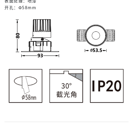
表面处理：喷漆
开孔：Φ58mm