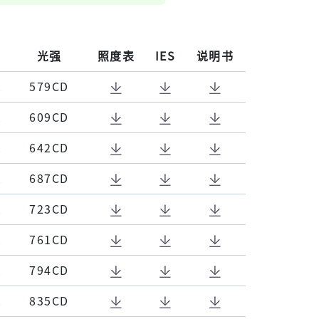
光强
照度表
IES
说明书
K
579CD
K
609CD
K
642CD
K
687CD
K
723CD
K
761CD
K
794CD
K
835CD