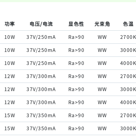
功率
电压/电流
显色性
光束角
色温
10W
37V/250mA
Ra>90
WW
2700
10W
37V/250mA
Ra>90
WW
3000
10W
37V/250mA
Ra>90
WW
4000
12W
37V/300mA
Ra>90
WW
2700
12W
37V/300mA
Ra>90
WW
3000
12W
37V/300mA
Ra>90
WW
4000
15W
37V/350mA
Ra>90
WW
2700
15W
37V/350mA
Ra>90
WW
3000