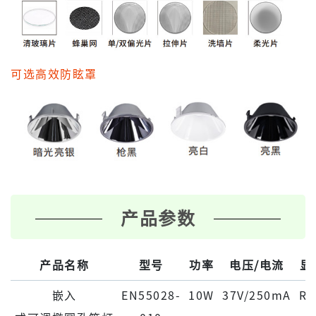
可选高效防眩罩
产品参数
产品名称
型号
功率
电压/电流
显
嵌⼊
EN55028-
10W
37V/250mA
Ra