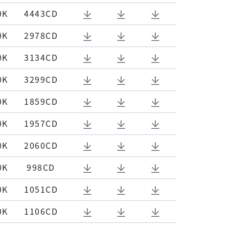
0K
4443CD
0K
2978CD
0K
3134CD
0K
3299CD
0K
1859CD
0K
1957CD
0K
2060CD
0K
998CD
0K
1051CD
0K
1106CD