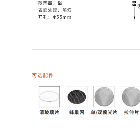
散热器：铝
表面处理：喷漆
开孔：Φ55mm
可选配件