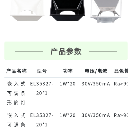
产品参数
产品名称
型号
功率
电压/电流
显色性
嵌 ⼊ 式
EL35327-
1W*20
30V/350mA
Ra>90
可 调 条
20*1
形 筒 灯
嵌 ⼊ 式
EL35327-
1W*20
30V/350mA
Ra>90
可 调 条
20*1