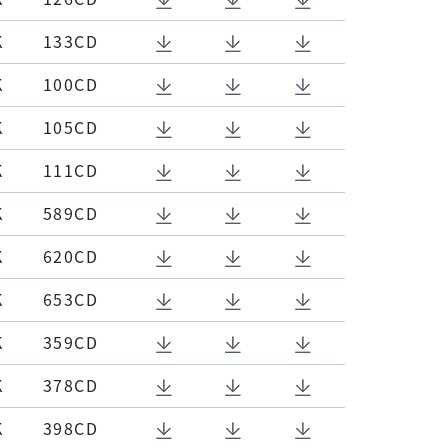
K
133CD
K
100CD
K
105CD
K
111CD
K
589CD
K
620CD
K
653CD
K
359CD
K
378CD
K
398CD