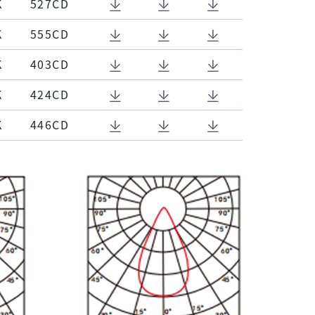
K
527CD
K
555CD
K
403CD
K
424CD
K
446CD